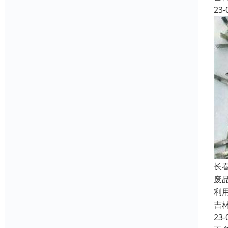
23-
长
废
利
吉
23-