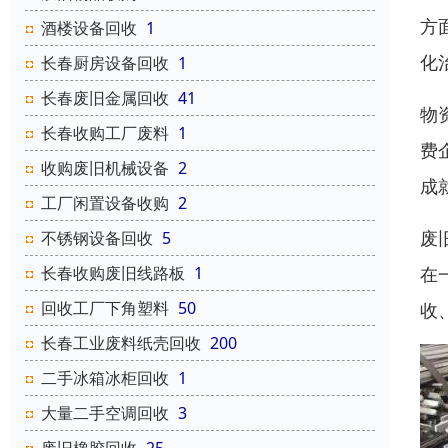
方
酒楼设备回收
1
化
长春厨房设备回收
1
长春废旧金属回收
41
物
长春收购工厂废料
1
费
收购废旧机械设备
2
成
工厂闲置设备收购
2
废
不锈钢设备回收
5
在
长春收购废旧线路板
1
回收工厂下角塑料
50
收
长春工业废料纸壳回收
200
二手冰箱冰柜回收
1
大量二手空调回收
3