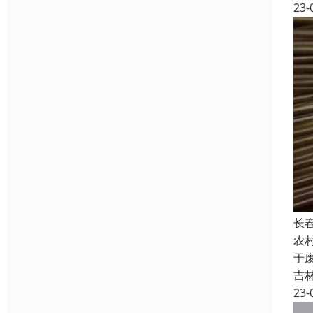
23-
长
农
于
吉
23-