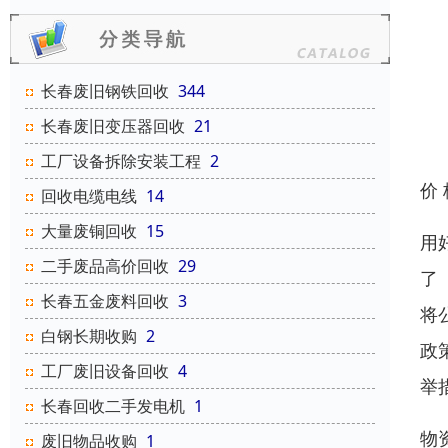
长春废旧钢铁回收
344
长春废旧变压器回收
21
工厂设备拆除安装工程
2
价
回收电缆电线
14
大量废铜回收
15
用
二手废品高价回收
29
了
长春五金废料回收
3
将
白钢长期收购
2
政
工厂废旧设备回收
4
举
长春回收二手发电机
1
物
废旧物品收购
1