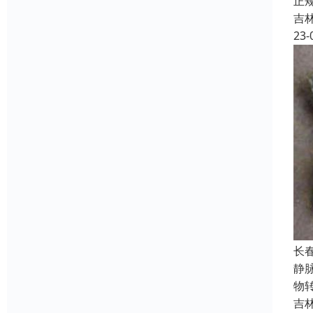
正
吉
23-
长
静
物
吉