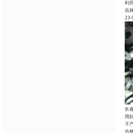
利
吉
23-
长
用
子
吉