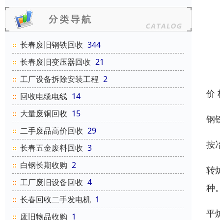
长春废旧钢铁回收
344
长春废旧变压器回收
21
工厂设备拆除安装工程
2
价
回收电缆电线
14
大量废铜回收
15
钢
二手废品高价回收
29
按
长春五金废料回收
3
白钢长期收购
2
转
工厂废旧设备回收
4
种
长春回收二手发电机
1
平
废旧物品收购
1