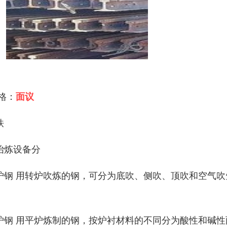
 格：
面议
铁
冶炼设备分
炉钢 用转炉吹炼的钢，可分为底吹、侧吹、顶吹和空气
。
炉钢 用平炉炼制的钢，按炉衬材料的不同分为酸性和碱