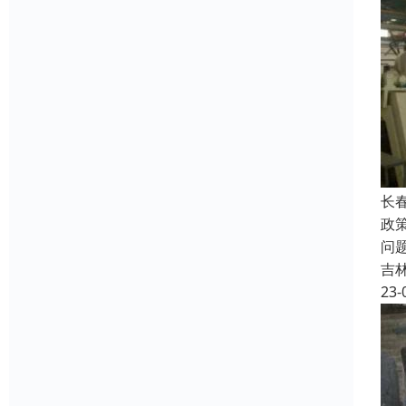
长
政
问
吉
23-