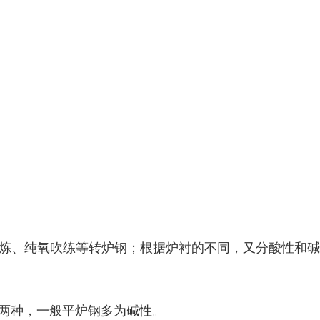
吹炼、纯氧吹练等转炉钢；根据炉衬的不同，又分酸性和
性两种，一般平炉钢多为碱性。