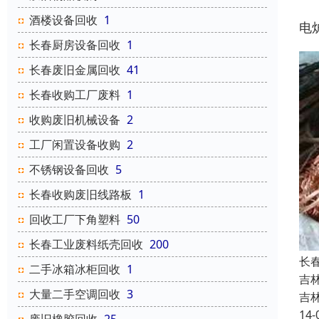
酒楼设备回收
1
电
长春厨房设备回收
1
长春废旧金属回收
41
长春收购工厂废料
1
收购废旧机械设备
2
工厂闲置设备收购
2
不锈钢设备回收
5
长春收购废旧线路板
1
回收工厂下角塑料
50
长春工业废料纸壳回收
200
长
二手冰箱冰柜回收
1
吉
大量二手空调回收
3
吉
14-