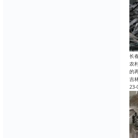
长
农
的
吉
23-