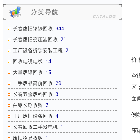
长春废旧钢铁回收
344
长春废旧变压器回收
21
工厂设备拆除安装工程
2
价
回收电缆电线
14
大量废铜回收
15
空
二手废品高价回收
29
区
长春五金废料回收
3
面
白钢长期收购
2
例
工厂废旧设备回收
4
长春回收二手发电机
1
压
废旧物品收购
1