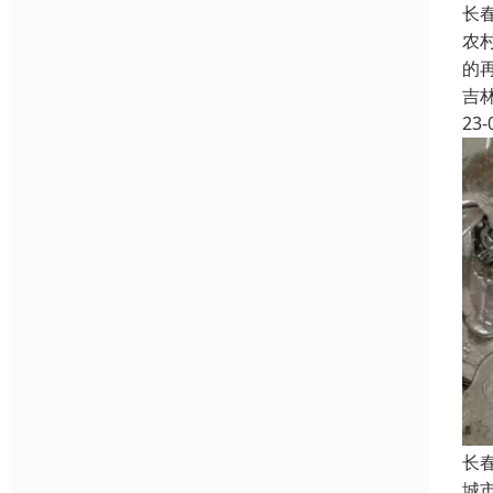
长
农
的
吉
23-
长
城