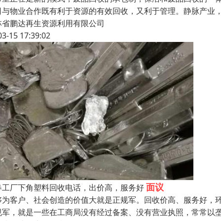
司与物业合作既有利于资源的有效回收，又利于管理。静脉产业
林省鹏达再生资源利用有限公司
03-15 17:39:02
面议
春工厂下角塑料回收电话，出价高，服务好
够为客户、社会创造的价值大就是正规军。回收价高、服务好，
规军，就是一些在工商局没有经过备案、没有营业执照，常常以垄