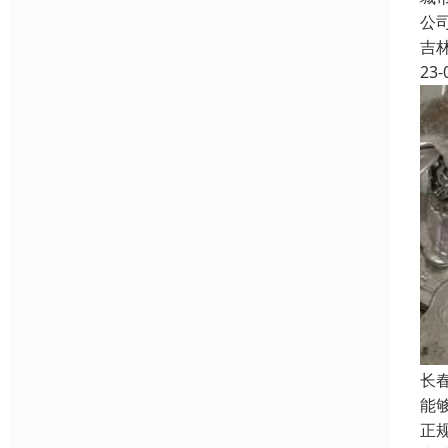
公
吉
23-
长
能
正