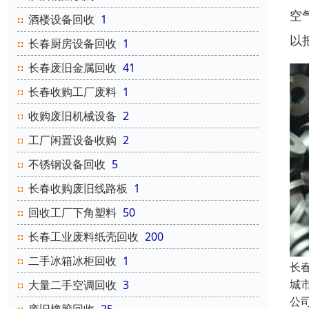
空
酒楼设备回收
1
以
长春厨房设备回收
1
长春废旧金属回收
41
长春收购工厂废料
1
收购废旧机械设备
2
工厂闲置设备收购
2
不锈钢设备回收
5
长春收购废旧线路板
1
回收工厂下角塑料
50
长春工业废料纸壳回收
200
二手冰箱冰柜回收
1
长
城
大量二手空调回收
3
公