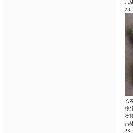
吉
23-
长
静
物
吉
23-