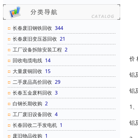
长春废旧钢铁回收
344
长春废旧变压器回收
21
工厂设备拆除安装工程
2
价
回收电缆电线
14
大量废铜回收
15
铝
二手废品高价回收
29
铝
长春五金废料回收
3
白钢长期收购
2
1
工厂废旧设备回收
4
铝
长春回收二手发电机
1
废旧物品收购
1