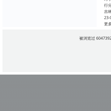
行
吉
23-
更
被浏览过 6047