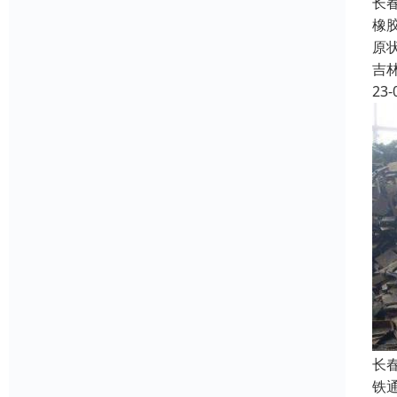
长
橡
原
吉
23-
长
铁