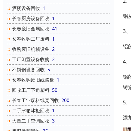
2
酒楼设备回收
1
铝
长春厨房设备回收
1
长春废旧金属回收
41
3
长春收购工厂废料
1
铝
收购废旧机械设备
2
工厂闲置设备收购
2
4
不锈钢设备回收
5
铝
长春收购废旧线路板
1
铸
回收工厂下角塑料
50
长春工业废料纸壳回收
200
5
二手冰箱冰柜回收
1
添
大量二手空调回收
3